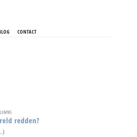
BLOG
CONTACT
OLUMNS
reld redden?
.)