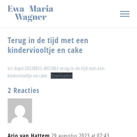
Terug in de tijd met een
kinderviooltje en cake
BIOGRAFIE
BOEKEN
ARTIKELEN
nrc-krant-20230815-4957862-terug-in-de-tijd-met-een-
kinderviooltje-en-cake
Downloaden
AUDIO EN VIDEO
NIEUWS
2 Reacties
BLOG
CONTACT
Arjo van Hattem
29 augustus 2023 at 07:43