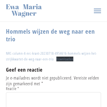
Hommels wijzen de weg naar een
trio
BIOGRAFIE
BOEKEN
ARTIKELEN
NRC-column-4-nrc-krant-20230718-4954616-hommels-wijzen-het-
strijkkwartet-de-weg-naar-een-trio
Downloaden
AUDIO EN VIDEO
NIEUWS
Geef een reactie
BLOG
Je e-mailadres wordt niet gepubliceerd.
Vereiste velden
CONTACT
zijn gemarkeerd met
*
Reactie
*